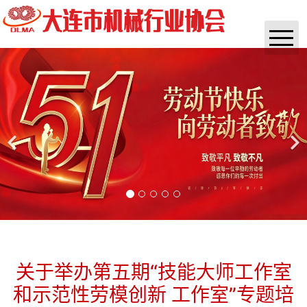
首页
协会概况
通知公告
实时资讯
政策法规
咨询培训
杂志
关于举办第五期“技能大师工作室
和示范性劳模创新 工作室”专题培
团体标准