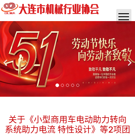
首页
协会概况
通知公告
实时资讯
政策法规
咨询培训
杂志
关于《小型商用车电动助力转向
系统助力电流 特性设计》等2项团
团体标准