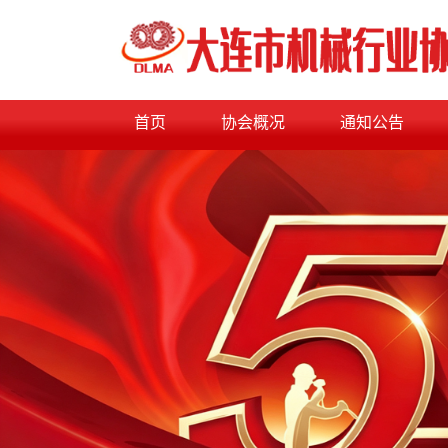
首页
协会概况
通知公告
关于推荐