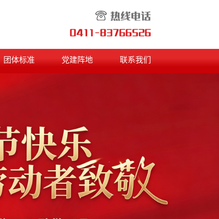
团体标准
党建阵地
联系我们
” 的通知
编辑：2025-01-07 13:40:20