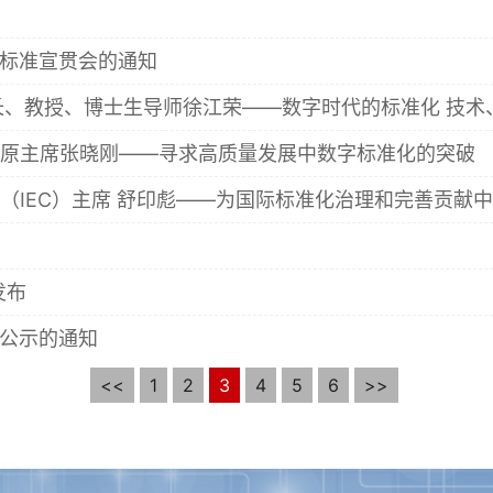
体标准宣贯会的通知
校长、教授、博士生导师徐江荣——数字时代的标准化 技
组织原主席张晓刚——寻求高质量发展中数字标准化的突破
员会（IEC）主席 舒印彪——为国际标准化治理和完善贡献
发布
准公示的通知
<<
1
2
3
4
5
6
>>